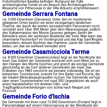
frühchristlichen Basilika befinden. Aufgrund der Fülle
archäologischer Funde ist ein Besuch des Archäologischen
Museums von Pithecusae in der Villa Arbusto empfehlenswert.
Gemeinde Serrara Fontana
ca. 3.000 Einwohner (Serraresi); Unter den im Inselinneren
gelegenen Orten besitzt sie einen einzigartigen ländlichen
Charme, der durch die weiten, bezaubernden Panoramen noch
verstärkt wird. Über 400 Meter über dem Meeresspiegel, südlich
des Vulkanmassivs des Monte Epomeo gelegen, bietet der
Belvedere einen der weitesten Ausblicke der Insel. Man kann das
charmante Fischerdorf im Vordergrund und das Kap Sant'Angelo
bewundern, dessen Buchten das maritime Juwel der Gemeinde
bilden, um das sie weltweit beneidet wird.
Gemeinde Casamicciola Terme
ca. 8.000 Einwohner (Casamicciolesi) liegt an der Nordküste der
Insel. Das Gebiet der Gemeinde erstreckt sich vom Meer bis zu
den Hängen des Monte Epomeo und grenzt als einzige Gemeinde
gleichzeitig an die fünf anderen Gemeinden der Insel. Das
Erdbeben von 1883 zerstörte sie beinahe vollständig. Sie ist ein
bekanntes Touristenziel, sowohl für ihre Bäder und Kurorte, die
die lokalen Mineralwasserquellen nutzen. Die Gemeinde verfügt
über einen Touristenhafen mit rund 300 Liegeplätzen als auch
einen Handelshafen mit direkten Fähr- und
Tragflügelbootverbindungen von Ischia nach Neapel und
Pozzuoli.
Gemeinde Forio d'Ischia
Die Gemeinde mit ihren rund 12.000 Einwohnern (Foriani) liegt in
Panoramalage auf einem Felsvorsprung an der Westküste der