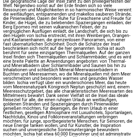
Die geografische Lage der Insel zählt zu den privilegiertesten der
Welt. Nirgendwo sonst auf der Erde finden sich so viele
Ressourcen und Möglichkeiten in so harmonischer Weise vereint:
die weitläufigen, entspannenden und makellos sauberen Strände;
die Pinienwälder, Oasen der Ruhe für Erwachsene und Freude für
Kinder; die Hügel, die zu belebenden Spaziergängen einladen; der
Berg Epomeo mit seinen vulkanischen Felsen, der zu
vergnüglichen Ausflügen einlädt; die Landschaft, die sich bis zu
den Hügeln von Ischia erstreckt, mit ihren Weinbergen, Orangen-
und Kastanienhainen; die grenzenlosen Panoramen, von einer
fast übernatürlichen Schönheit. Doch die Schätze der Insel
beschränken sich nicht auf die hier genannten. Ischia ist auch
berühmt für seine einzigartigen Thermalquellen. Auf der ganzen
Insel finden sich Thermalquellen und Schlammbäder, und es wird
eine breite Palette an Anwendungen angeboten: von Thermal-
und Mineralbädern über Schlammbäder und Saunen bis hin zu
Inhalationen und schließlich Mineral-Meerwasserbädern in
Buchten und Meeresarmen, wo die Mineralquellen mit dem Meer
verschmelzen und besonders warmes und gesundes Wasser
bilden. Ischia verfügt über ein wunderschönes Meer, das heute
vom Meeresnaturpark Königreich Neptun geschützt wird, einem
Meeresschutzgebiet, das alle charakteristischen Meeresarten des
Mittelmeers bewahrt. Dank seiner Vielfalt ist die Insel das ideale
Reiseziel für alle, die einen ruhigen Urlaub an weitläufigen,
goldenen Stränden und Spaziergängen durch Pinienwälder
genießen möchten; für diejenigen, die ihren Urlaub in einer
festlichen, geselligen Atmosphäre mit Luxushotels, Sportanlagen,
Nachtclubs, Kinos und Folkloreveranstaltungen verbringen
möchten; für junge, sportbegeisterte Menschen; für Senioren, die
neue Energie tanken wollen; und für Künstler, die Inspiration
suchen und unvergessliche Sonnenuntergänge bewundern
möchten. Ischia hat etwa 60.000 Einwohner und ist administrativ