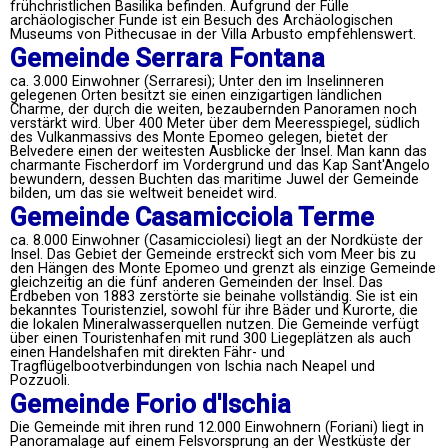
frühchristlichen Basilika befinden. Aufgrund der Fülle
archäologischer Funde ist ein Besuch des Archäologischen
Museums von Pithecusae in der Villa Arbusto empfehlenswert.
Gemeinde Serrara Fontana
ca. 3.000 Einwohner (Serraresi); Unter den im Inselinneren
gelegenen Orten besitzt sie einen einzigartigen ländlichen
Charme, der durch die weiten, bezaubernden Panoramen noch
verstärkt wird. Über 400 Meter über dem Meeresspiegel, südlich
des Vulkanmassivs des Monte Epomeo gelegen, bietet der
Belvedere einen der weitesten Ausblicke der Insel. Man kann das
charmante Fischerdorf im Vordergrund und das Kap Sant'Angelo
bewundern, dessen Buchten das maritime Juwel der Gemeinde
bilden, um das sie weltweit beneidet wird.
Gemeinde Casamicciola Terme
ca. 8.000 Einwohner (Casamicciolesi) liegt an der Nordküste der
Insel. Das Gebiet der Gemeinde erstreckt sich vom Meer bis zu
den Hängen des Monte Epomeo und grenzt als einzige Gemeinde
gleichzeitig an die fünf anderen Gemeinden der Insel. Das
Erdbeben von 1883 zerstörte sie beinahe vollständig. Sie ist ein
bekanntes Touristenziel, sowohl für ihre Bäder und Kurorte, die
die lokalen Mineralwasserquellen nutzen. Die Gemeinde verfügt
über einen Touristenhafen mit rund 300 Liegeplätzen als auch
einen Handelshafen mit direkten Fähr- und
Tragflügelbootverbindungen von Ischia nach Neapel und
Pozzuoli.
Gemeinde Forio d'Ischia
Die Gemeinde mit ihren rund 12.000 Einwohnern (Foriani) liegt in
Panoramalage auf einem Felsvorsprung an der Westküste der