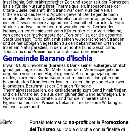
Insel Ischia. Seit prähistorischer Zeit und sogar seit der Römerzeit
ist sie für die Nutzung ihrer Thermalquellen, insbesondere der
Citara-Quelle, bekannt. Ihr Strand war dem Kult der Venus
Citherea und des Heilers Apollon geweiht. Der Legende nach
erlangte die Vestalin Cecilia Metella durch mehrtägige Bäder in
diesen Gewässern ihre Jugend und Gesundheit zurück. Da Forio
stärker von Invasionen bedroht war als andere Gemeinden
Ischias, errichtete sie sechzehn Küstentürme zur Verteidigung,
von denen der markanteste der „Torrione“ ist, der die gesamte
Stadt überragt. Forio zählt mit seinen wunderschönen Stränden
und seiner üppigen Vegetation zu den bekanntesten Orten der
Insel. Ein Naturparadies, in dem Schönheit und Geschichte,
Tourismus und Poesie harmonisch zusammenwirken.
Gemeinde Barano d'Ischia
Etwa 10.000 Einwohner (Baranesi); Dank seiner außergewöhnlich
günstigen Lage, rund 200 Meter über dem Meeresspiegel und
umgeben von grünen Hügeln, genießt Barano ganzjährig ein
mildes, trockenes Klima. Barano rühmt sich des längsten und
bekanntesten Strandes der Insel mit einer Länge von etwa zwei
Kilometern. Berühmt ist der Ort auch für seine
Thermalwasserquellen, die kaskadenartig zum Sand hinabfließen,
und die Fumarolen, die aus dem glühenden Sand aufsteigen. Die
Quellen Nitrodi und Olmitello sind für die mineralreichen
Eigenschaften ihres Wassers bekannt; ihre heilende Wirkung ist
weltweit anerkannt.
Portale telematico
no-profit
per la
Promozione
del Turismo
sull'Isola d'Ischia con la finalità di