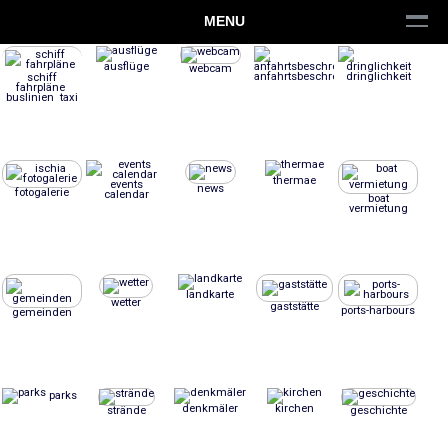
MENU
ausflüge
webcam
anfahrtsbeschreibung
dringlichkeit
schiff
fahrpläne
buslinien taxi
thermae
events
news
fotogalerie
calendar
boat
vermietung
landkarte
wetter
gaststätte
ports-harbours
gemeinden
parks
denkmäler
kirchen
strände
geschichte