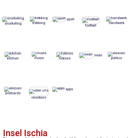
sport
trekking
handwerk
snorkeling
football
liede
movie
politics
kitchen
folklore
apps
postcards
reisebüro
Insel Ischia