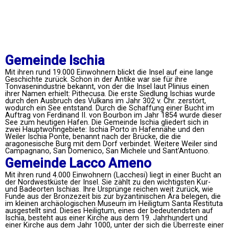
Gemeinde Ischia
Mit ihren rund 19.000 Einwohnern blickt die Insel auf eine lange
Geschichte zurück. Schon in der Antike war sie für ihre
Tonvasenindustrie bekannt, von der die Insel laut Plinius einen
ihrer Namen erhielt: Pithecusa. Die erste Siedlung Ischias wurde
durch den Ausbruch des Vulkans im Jahr 302 v. Chr. zerstört,
wodurch ein See entstand. Durch die Schaffung einer Bucht im
Auftrag von Ferdinand II. von Bourbon im Jahr 1854 wurde dieser
See zum heutigen Hafen. Die Gemeinde Ischia gliedert sich in
zwei Hauptwohngebiete: Ischia Porto in Hafennähe und den
Weiler Ischia Ponte, benannt nach der Brücke, die die
aragonesische Burg mit dem Dorf verbindet. Weitere Weiler sind
Campagnano, San Domenico, San Michele und Sant'Antuono.
Gemeinde Lacco Ameno
Mit ihren rund 4.000 Einwohnern (Lacchesi) liegt in einer Bucht an
der Nordwestküste der Insel. Sie zählt zu den wichtigsten Kur-
und Badeorten Ischias. Ihre Ursprünge reichen weit zurück, wie
Funde aus der Bronzezeit bis zur byzantinischen Ära belegen, die
im kleinen archäologischen Museum im Heiligtum Santa Restituta
ausgestellt sind. Dieses Heiligtum, eines der bedeutendsten auf
Ischia, besteht aus einer Kirche aus dem 19. Jahrhundert und
einer Kirche aus dem Jahr 1000, unter der sich die Überreste einer