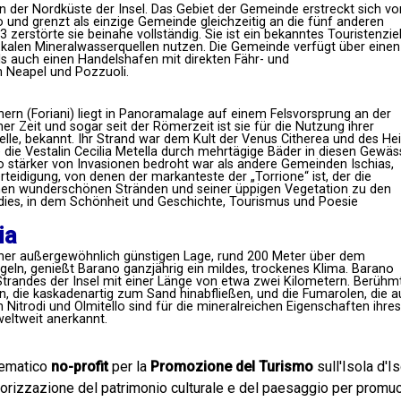
an der Nordküste der Insel. Das Gebiet der Gemeinde erstreckt sich v
nd grenzt als einzige Gemeinde gleichzeitig an die fünf anderen
erstörte sie beinahe vollständig. Sie ist ein bekanntes Touristenziel
lokalen Mineralwasserquellen nutzen. Die Gemeinde verfügt über einen
ls auch einen Handelshafen mit direkten Fähr- und
h Neapel und Pozzuoli.
ern (Foriani) liegt in Panoramalage auf einem Felsvorsprung an der
her Zeit und sogar seit der Römerzeit ist sie für die Nutzung ihrer
lle, bekannt. Ihr Strand war dem Kult der Venus Citherea und des Hei
 die Vestalin Cecilia Metella durch mehrtägige Bäder in diesen Gewäs
o stärker von Invasionen bedroht war als andere Gemeinden Ischias,
teidigung, von denen der markanteste der „Torrione“ ist, der die
einen wunderschönen Stränden und seiner üppigen Vegetation zu den
adies, in dem Schönheit und Geschichte, Tourismus und Poesie
ia
iner außergewöhnlich günstigen Lage, rund 200 Meter über dem
ln, genießt Barano ganzjährig ein mildes, trockenes Klima. Barano
trandes der Insel mit einer Länge von etwa zwei Kilometern. Berühmt
n, die kaskadenartig zum Sand hinabfließen, und die Fumarolen, die a
Nitrodi und Olmitello sind für die mineralreichen Eigenschaften ihres
weltweit anerkannt.
lematico
no-profit
per la
Promozione del Turismo
sull'Isola d'Is
alorizzazione del patrimonio culturale e del paesaggio per prom