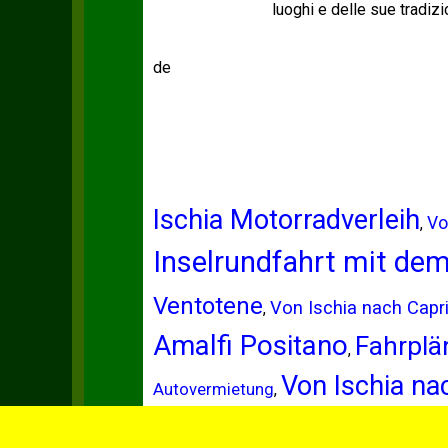
luoghi e delle sue tradizi
de
Ischia Motorradverleih
Vo
,
Inselrundfahrt mit dem
Ventotene
Von Ischia nach Capr
,
Amalfi Positano
Fahrplä
,
Von Ischia n
Autovermietung
,