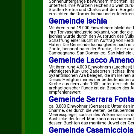
Sonnenuntergänge bewundern möchten. Ischi
unterteilt. Ihre Wurzeln reichen so weit zu
Städten Eretria und Chalkis auf dem Vorgeb
erreichten die Römer Ischia und entdeckten
Gemeinde Ischia
Mit ihren rund 19.000 Einwohnern blickt die 
ihre Tonvasenindustrie bekannt, von der die I
Ischias wurde durch den Ausbruch des Vulkan
Schaffung einer Bucht im Auftrag von Ferd
Hafen. Die Gemeinde Ischia gliedert sich in
Ponte, benannt nach der Brücke, die die ar
Campagnano, San Domenico, San Michele u
Gemeinde Lacco Amen
Mit ihren rund 4.000 Einwohnern (Lacchesi) l
wichtigsten Kur- und Badeorten Ischias. Ihr
byzantinischen Ära belegen, die im kleinen 
Dieses Heiligtum, eines der bedeutendsten a
Kirche aus dem Jahr 1000, unter der sich die
archäologischer Funde ist ein Besuch des 
empfehlenswert.
Gemeinde Serrara Font
ca. 3.000 Einwohner (Serraresi); Unter den i
Charme, der durch die weiten, bezaubernde
Meeresspiegel, südlich des Vulkanmassivs d
Ausblicke der Insel. Man kann das charman
dessen Buchten das maritime Juwel der Geme
Gemeinde Casamicciola