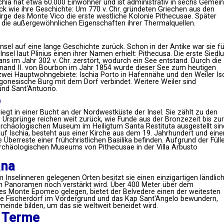
a hat etwa 60.000 Einwohner und ist administrativ in sechs Gemei
rück wie ihre Geschichte: Um 770 v. Chr. gründeten Griechen aus den
irge des Monte Vico die erste westliche Kolonie Pithecusae. Später
 die außergewöhnlichen Eigenschaften ihrer Thermalquellen.
Insel auf eine lange Geschichte zurück. Schon in der Antike war sie fü
nsel laut Plinius einen ihrer Namen erhielt: Pithecusa. Die erste Siedl
s im Jahr 302 v. Chr. zerstört, wodurch ein See entstand. Durch die
inand II. von Bourbon im Jahr 1854 wurde dieser See zum heutigen
 zwei Hauptwohngebiete: Ischia Porto in Hafennähe und den Weiler Is
agonesische Burg mit dem Dorf verbindet. Weitere Weiler sind
nd Sant'Antuono.
o
iegt in einer Bucht an der Nordwestküste der Insel. Sie zählt zu den
e Ursprünge reichen weit zurück, wie Funde aus der Bronzezeit bis zur
archäologischen Museum im Heiligtum Santa Restituta ausgestellt sin
uf Ischia, besteht aus einer Kirche aus dem 19. Jahrhundert und eine
 Überreste einer frühchristlichen Basilika befinden. Aufgrund der Füll
Archäologischen Museums von Pithecusae in der Villa Arbusto
ana
m Inselinneren gelegenen Orten besitzt sie einen einzigartigen ländlic
n Panoramen noch verstärkt wird. Über 400 Meter über dem
es Monte Epomeo gelegen, bietet der Belvedere einen der weitesten
te Fischerdorf im Vordergrund und das Kap Sant'Angelo bewundern,
inde bilden, um das sie weltweit beneidet wird.
 Terme