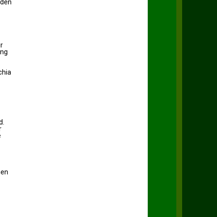
nden
r
ung
chia
d.
r
e
hen