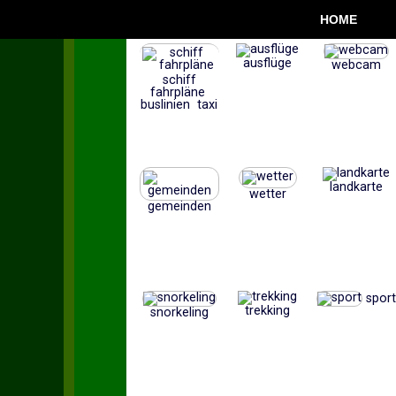
HOME
ausflüge
webcam
schiff
fahrpläne
buslinien taxi
landkarte
wetter
gemeinden
sport
trekking
snorkeling