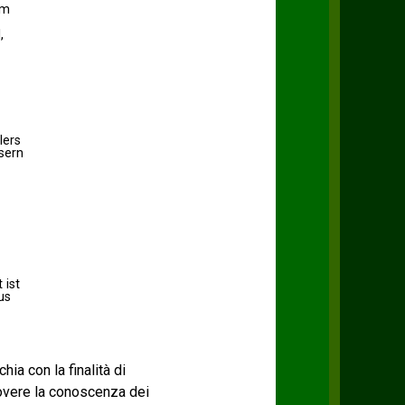
om
,
lers
sern
 ist
us
chia con la finalità di
uovere la conoscenza dei