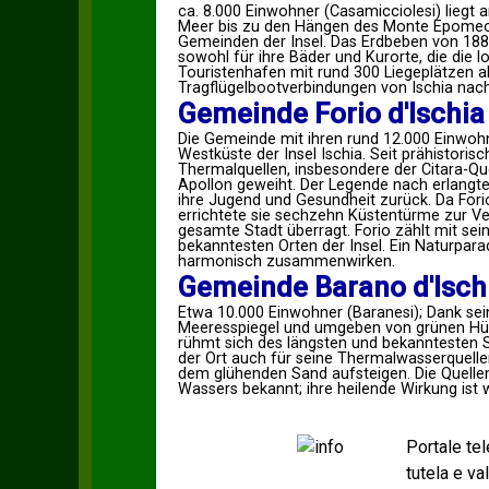
ca. 8.000 Einwohner (Casamicciolesi) liegt 
Meer bis zu den Hängen des Monte Epomeo u
Gemeinden der Insel. Das Erdbeben von 1883 z
sowohl für ihre Bäder und Kurorte, die die 
Touristenhafen mit rund 300 Liegeplätzen a
Tragflügelbootverbindungen von Ischia nac
Gemeinde Forio d'Ischia
Die Gemeinde mit ihren rund 12.000 Einwohn
Westküste der Insel Ischia. Seit prähistorisc
Thermalquellen, insbesondere der Citara-Que
Apollon geweiht. Der Legende nach erlangte
ihre Jugend und Gesundheit zurück. Da Fori
errichtete sie sechzehn Küstentürme zur Ver
gesamte Stadt überragt. Forio zählt mit s
bekanntesten Orten der Insel. Ein Naturpar
harmonisch zusammenwirken.
Gemeinde Barano d'Isch
Etwa 10.000 Einwohner (Baranesi); Dank se
Meeresspiegel und umgeben von grünen Hüge
rühmt sich des längsten und bekanntesten S
der Ort auch für seine Thermalwasserquelle
dem glühenden Sand aufsteigen. Die Quellen 
Wassers bekannt; ihre heilende Wirkung ist 
Portale te
tutela e v