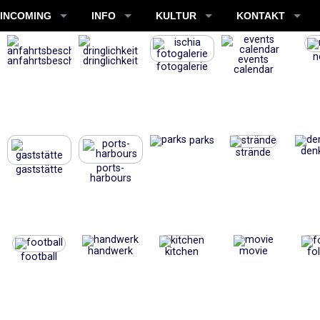
INCOMING
INFO
KULTUR
KONTAKT
n
events
anfahrtsbeschreibung
dringlichkeit
fotogalerie
calendar
parks
den
strände
ports-
gaststätte
harbours
handwerk
movie
kitchen
fo
football