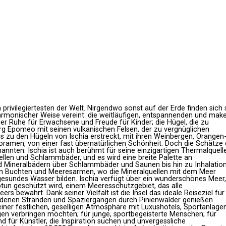
 privilegiertesten der Welt. Nirgendwo sonst auf der Erde finden sich 
armonischer Weise vereint: die weitläufigen, entspannenden und make
er Ruhe für Erwachsene und Freude für Kinder; die Hügel, die zu
rg Epomeo mit seinen vulkanischen Felsen, der zu vergnüglichen
bis zu den Hügeln von Ischia erstreckt, mit ihren Weinbergen, Orangen
ramen, von einer fast übernatürlichen Schönheit. Doch die Schätze 
nannten. Ischia ist auch berühmt für seine einzigartigen Thermalquell
ellen und Schlammbäder, und es wird eine breite Palette an
Mineralbädern über Schlammbäder und Saunen bis hin zu Inhalatio
in Buchten und Meeresarmen, wo die Mineralquellen mit dem Meer
sundes Wasser bilden. Ischia verfügt über ein wunderschönes Meer,
un geschützt wird, einem Meeresschutzgebiet, das alle
s bewahrt. Dank seiner Vielfalt ist die Insel das ideale Reiseziel für 
goldenen Stränden und Spaziergängen durch Pinienwälder genießen
 einer festlichen, geselligen Atmosphäre mit Luxushotels, Sportanlagen
gen verbringen möchten; für junge, sportbegeisterte Menschen; für
d für Künstler, die Inspiration suchen und unvergessliche