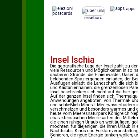
apps
postcards
reisebüro
Insel Ischia
Die geografische Lage der Insel zählt zu den
viele Ressourcen und Möglichkeiten in so h
sauberen Strände; die Pinienwälder, Oasen d
belebenden Spaziergängen einladen; der Be
Ausflügen einlädt; die Landschaft, die sich 
und Kastanienhainen; die grenzenlosen Pano
Insel beschränken sich nicht auf die hier ge
Auf der ganzen Insel finden sich Thermalqu
Anwendungen angeboten: von Thermal- und 
und schließlich Mineral-Meerwasserbädern 
verschmelzen und besonders warmes und ge
heute vom Meeresnaturpark Königreich Nept
charakteristischen Meeresarten des Mittelmeer
die einen ruhigen Urlaub an weitläufigen, 
möchten; für diejenigen, die ihren Urlaub in
Nachtclubs, Kinos und Folkloreveranstaltun
Senioren, die neue Energie tanken wollen; un