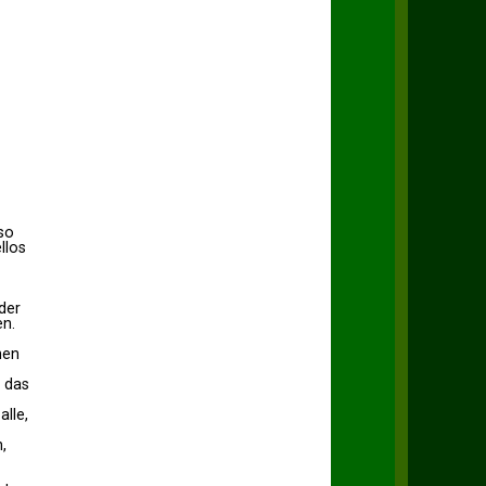
so
llos
-
der
en.
nen
 das
alle,
,