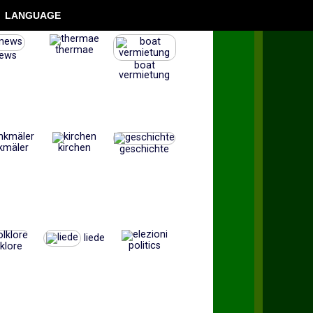
LANGUAGE
thermae
ews
boat
vermietung
kmäler
kirchen
geschichte
liede
politics
lklore