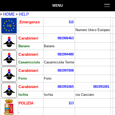
MENU
>
HOME
>
HELP
.Emergenze
112
.
Numero Unico Europeo
Carabinieri
081906463
Barano
Barano
Carabinieri
081994480
Casamicciola
Casamicciola Terme
Carabinieri
081997008
Forio
Forio
Carabinieri
081991065
081991001
Ischia
Ischia
via Casciaro
POLIZIA
113
.