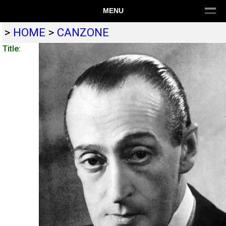
MENU
>
HOME
>
CANZONE
Title: