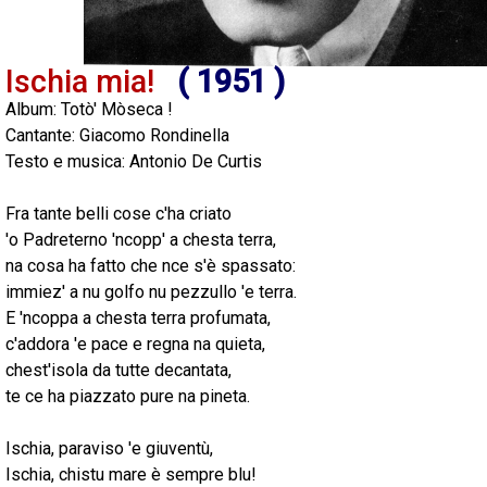
Ischia mia!
(
1951
)
Album:
Totò' Mòseca !
Cantante:
Giacomo Rondinella
Testo e musica:
Antonio De Curtis
Fra tante belli cose c'ha criato
'o Padreterno 'ncopp' a chesta terra,
na cosa ha fatto che nce s'è spassato:
immiez' a nu golfo nu pezzullo 'e terra.
E 'ncoppa a chesta terra profumata,
c'addora 'e pace e regna na quieta,
chest'isola da tutte decantata,
te ce ha piazzato pure na pineta.
Ischia, paraviso 'e giuventù,
Ischia, chistu mare è sempre blu!