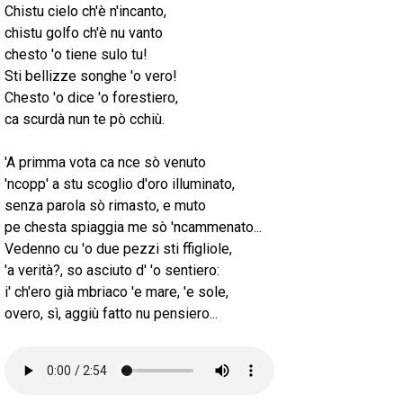
Chistu cielo ch'è n'incanto,
chistu golfo ch'è nu vanto
chesto 'o tiene sulo tu!
Sti bellizze songhe 'o vero!
Chesto 'o dice 'o forestiero,
ca scurdà nun te pò cchiù.
'A primma vota ca nce sò venuto
'ncopp' a stu scoglio d'oro illuminato,
senza parola sò rimasto, e muto
pe chesta spiaggia me sò 'ncammenato...
Vedenno cu 'o due pezzi sti ffigliole,
'a verità?, so asciuto d' 'o sentiero:
i' ch'ero già mbriaco 'e mare, 'e sole,
overo, sì, aggiù fatto nu pensiero...