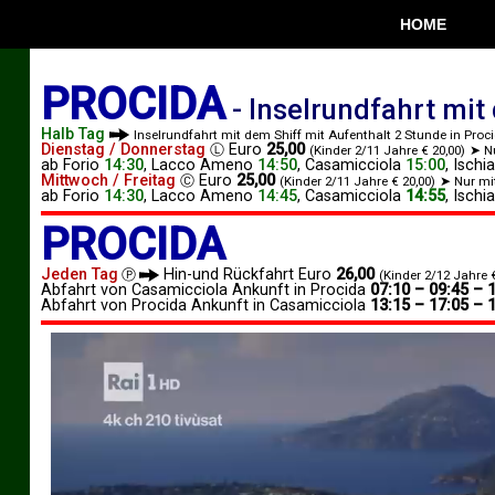
HOME
PROCIDA
-
Inselrundfahrt mit
Halb Tag
Inselrundfahrt mit dem Shiff mit Aufenthalt 2 Stunde in Proc
Dienstag / Donnerstag
Euro
25,00
Ⓛ
(Kinder 2/11 Jahre € 20,00)
➤ N
ab
Forio
14:30
,
Lacco Ameno
14:50
,
Casamicciola
15:00
,
Ischia
Mittwoch / Freitag
Euro
25,00
Ⓒ
(Kinder 2/11 Jahre € 20,00)
➤ Nur mi
ab
Forio
14:30
,
Lacco Ameno
14:45
,
Casamicciola
14:55
,
Ischia
PROCIDA
Jeden Tag
Hin-und Rückfahrt Euro
26,00
Ⓟ
(Kinder 2/12 Jahre €
Abfahrt von Casamicciola Ankunft in Procida
07:10 – 09:45 – 
Abfahrt von Procida Ankunft in Casamicciola
13:15 – 17:05 – 