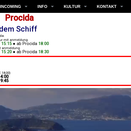
INCOMING
INFO
KULTUR
KONTAKT
Procida
 dem Schiff
ida.
ur mit anmeldung.
15:15
●
ab
Procida
18:00
t anmeldung.
15:20
●
ab
Procida
18:30
 18,00)
14:00
19:45