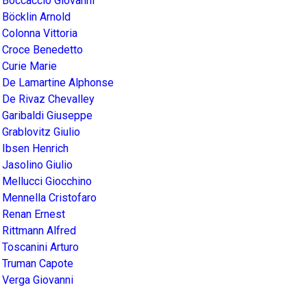
Boccaccio Giovanni
Böcklin Arnold
Colonna Vittoria
Croce Benedetto
Curie Marie
De Lamartine Alphonse
De Rivaz Chevalley
Garibaldi Giuseppe
Grablovitz Giulio
Ibsen Henrich
Jasolino Giulio
Mellucci Giocchino
Mennella Cristofaro
Renan Ernest
Rittmann Alfred
Toscanini Arturo
Truman Capote
Verga Giovanni