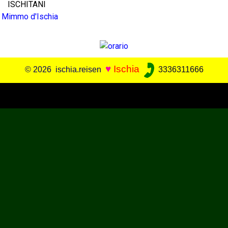
ISCHITANI
Mimmo d'Ischia
♥
Ischia
© 2026 ischia.reisen
3336311666