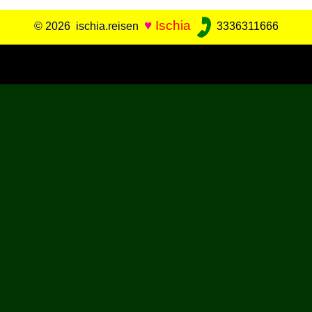
♥
Ischia
© 2026 ischia.reisen
3336311666