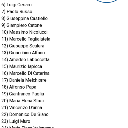
6) Luigi Cesaro
7) Paolo Russo
8) Giuseppina Castiello
9) Giampiero Catone
10) Massimo Nicolucci
11) Marcello Taglialatela
12) Giuseppe Scalera
13) Gioacchino Alfano
14) Amedeo Laboccetta
15) Maurizio Iapicca
16) Marcello Di Caterina
17) Daniela Melchiorre
18) Alfonso Papa
19) Gianfranco Paglia
20) Maria Elena Stasi
21) Vincenzo D’anna
22) Domenico De Siano
23) Luigi Muro