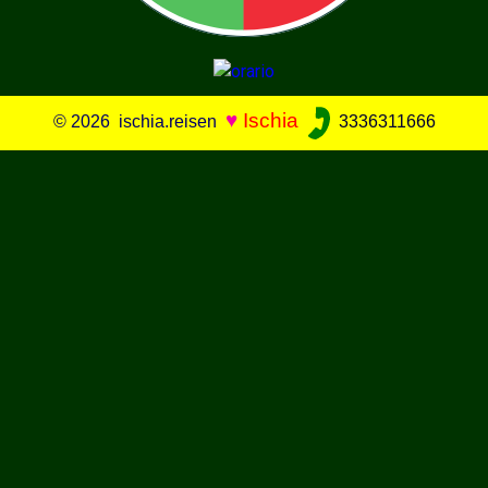
♥
Ischia
© 2026 ischia.reisen
3336311666