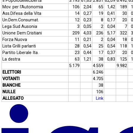
Il PopolodelleLibertà
3.193
61,65
2.831
62,09
6.492
65
Mov. per l'Autonomia
106
2,04
65
1,42
189
1
Ass.Difesa della Vita
14
0,27
19
0,41
30
0
Un.Dem.Consumat.
12
0,23
8
0,17
20
0
Lega Sud Ausonia
3
0,05
2
0,04
7
0
Unione Dem.Cristiani
209
4,03
236
5,17
322
3
Forza Nuova
11
0,21
2
0,04
18
0
Lista Grilli parlanti
28
0,54
25
0,54
118
1
Partito Liberale Ita.
23
0,44
17
0,37
20
0
La destra
63
1,21
38
0,83
125
1
5.179
4.559
9.982
ELETTORI
6.246
VOTANTI
4.705
BIANCHE
38
NULLE
106
ALLEGATO
Link