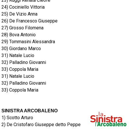
23) Ruggi Renata Cleofe
24) Cociniello Vittoria
25) De Vizio Anna
26) De Francesco Giuseppe
27) Grosso Filomena
28) Bova Antonio
29) Tommasini Alessandra
30) Giordano Marco
31) Natale Lucio
32) Palladino Giovanni
33) Coppola Maria
31) Natale Lucio
32) Palladino Giovanni
33) Coppola Maria
SINISTRA ARCOBALENO
1) Scotto Arturo
2) De Cristofaro Giuseppe detto Peppe