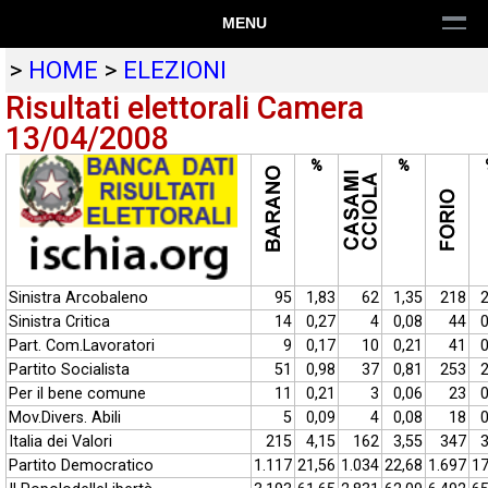
MENU
>
HOME
>
ELEZIONI
Risultati elettorali Camera
13/04/2008
%
%
Sinistra Arcobaleno
95
1,83
62
1,35
218
2
Sinistra Critica
14
0,27
4
0,08
44
0
Part. Com.Lavoratori
9
0,17
10
0,21
41
0
Partito Socialista
51
0,98
37
0,81
253
2
Per il bene comune
11
0,21
3
0,06
23
0
Mov.Divers. Abili
5
0,09
4
0,08
18
0
Italia dei Valori
215
4,15
162
3,55
347
3
Partito Democratico
1.117
21,56
1.034
22,68
1.697
17