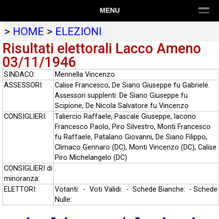
MENU
>
HOME
>
ELEZIONI
Risultati elettorali Lacco Ameno
03/11/1946
SINDACO:
Mennella Vincenzo
ASSESSORI:
Calise Francesco, De Siano Giuseppe fu Gabriele.
Assessori supplenti: De Siano Giuseppe fu
Scipione, De Nicola Salvatore fu Vincenzo
CONSIGLIERI:
Taliercio Raffaele, Pascale Giuseppe, lacono
Francesco Paolo, Piro Silvestro, Monti Francesco
fu Raffaele, Patalano Giovanni, De Siano Filippo,
Climaco Gennaro (DC), Monti Vincenzo (DC), Calise
Piro Michelangelo (DC)
CONSIGLIERI di
.
minoranza:
ELETTORI:
Votanti: - Voti Validi: - Schede Bianche: - Schede
Nulle: